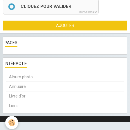
CLIQUEZ POUR VALIDER
IconCaptcha ©
AJOUTER
PAGES
INTÉRACTIF
Album photo
Annuaire
Livre d'or
Liens